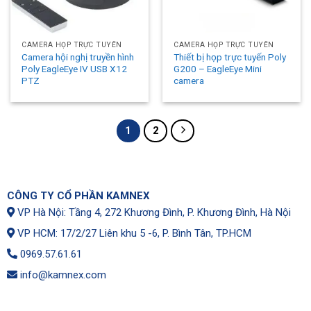
CAMERA HỌP TRỰC TUYẾN
CAMERA HỌP TRỰC TUYẾN
Camera hội nghị truyền hình
Thiết bị họp trực tuyến Poly
Poly EagleEye IV USB X12
G200 – EagleEye Mini
PTZ
camera
1
2
CÔNG TY CỔ PHẦN KAMNEX
VP Hà Nội: Tầng 4, 272 Khương Đình, P. Khương Đình, Hà Nội
VP HCM: 17/2/27 Liên khu 5 -6, P. Bình Tân, TP.HCM
0969.57.61.61
info@kamnex.com