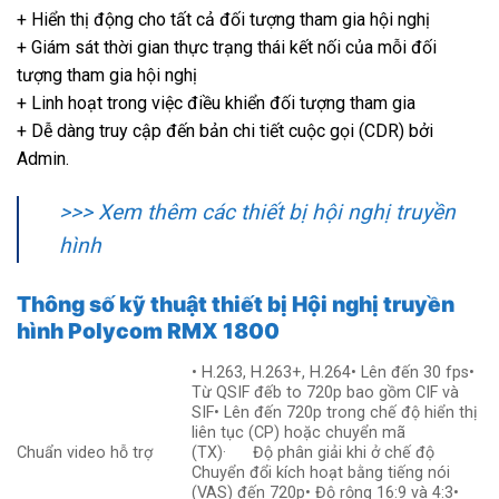
+ Hiển thị động cho tất cả đối tượng tham gia hội nghị
+ Giám sát thời gian thực trạng thái kết nối của mỗi đối
tượng tham gia hội nghị
+ Linh hoạt trong việc điều khiển đối tượng tham gia
+ Dễ dàng truy cập đến bản chi tiết cuộc gọi (CDR) bởi
Admin.
>>> Xem thêm các thiết bị hội nghị truyền
hình
Thông số kỹ thuật thiết bị Hội nghị truyền
hình Polycom RMX 1800
• H.263, H.263+, H.264• Lên đến 30 fps•
Từ QSIF đếb to 720p bao gồm CIF và
SIF• Lên đến 720p trong chế độ hiển thị
liên tục (CP) hoặc chuyển mã
Chuẩn video hỗ trợ
(TX)· Độ phân giải khi ở chế độ
Chuyển đổi kích hoạt bằng tiếng nói
(VAS) đến 720p• Độ rộng 16:9 và 4:3•