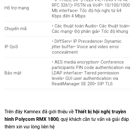
RFC 3261)• PSTN và VoIP• 10/100/1000
Hỗ trợ mạng
Mb interface• Tốc độ hội nghị từ 64
Kbps đến 4 Mbps
• Các thuật toán Audio• Các thuật toán•
Chuyển mã
Các mạng• Độ phân giải• Tốc độ khung
• DiffServ• IP Precedence• Dynamic
IP QoS
jitter buffer• Voice and video error
concealment
• AES media encryption• Conference
participants PIN code authentication via
Bảo mật
LDAP interface• Tiered permission
levels• GUI user authentication via
ReadiManager SE 200• SIP TLS
Trên đây Kamnex đã giới thiệu về
Thiết bị hội nghị truyền
hình Polycom RMX 1800
, quý khách cần tư vấn và giải đáp
thêm xin vui lòng liên hệ