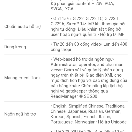
Độ phân giải content H.239: VGA,
SVGA, XGA
• G.711a/u, G.722, G.722.1C, G.723.1,
G.729A, Siren™ 14• IVR khi tham gia hội
Chuẩn audio hỗ trợ
nghị tự động• Điều khiển tắt tiếng bởi
user hoặc người quản trị• Hỗ trợ DTMF
• Từ 20 đến 80 cổng video• Lên đến 400
Dung lượng
cổng thoại
• Web-based hỗ trợ đa ngôn ngữ•
Administrator, operator, and chairman
views• Giám sát và quản lý phần cứng
ngay trên thiết bị• Giao diện XML cho
Management Tools
mục đích tích hợp với các ứng dụng của
các hãng khác• Chức năng lập lịch hội
nghị và gatekeeper thông qua
ReadiManager ® SE 200
• English, Simplified Chinese, Traditional
Chinese, Japanese, Russian, German,
Ngôn ngữ hỗ trợ
Korean, Spanish, French, Italian,
Portuguese, Norwegian• Hỗ trợ Unicode
• IP H.323, SIP (H.225 v.4, H.245 v.10 và