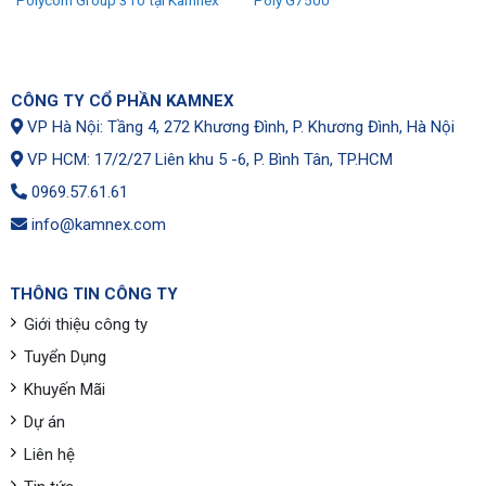
Polycom Group 310 tại Kamnex
Poly G7500
CÔNG TY CỔ PHẦN KAMNEX
VP Hà Nội: Tầng 4, 272 Khương Đình, P. Khương Đình, Hà Nội
VP HCM: 17/2/27 Liên khu 5 -6, P. Bình Tân, TP.HCM
0969.57.61.61
info@kamnex.com
THÔNG TIN CÔNG TY
Giới thiệu công ty
Tuyển Dụng
Khuyến Mãi
Dự án
Liên hệ