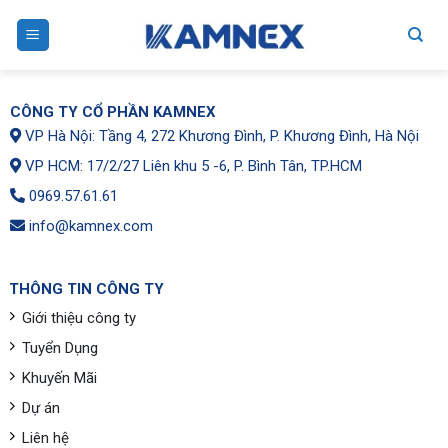
Skip
to
content
CÔNG TY CỔ PHẦN KAMNEX
VP Hà Nội: Tầng 4, 272 Khương Đình, P. Khương Đình, Hà Nội
VP HCM: 17/2/27 Liên khu 5 -6, P. Bình Tân, TP.HCM
0969.57.61.61
info@kamnex.com
THÔNG TIN CÔNG TY
Giới thiệu công ty
Tuyển Dụng
Khuyến Mãi
Dự án
Liên hệ