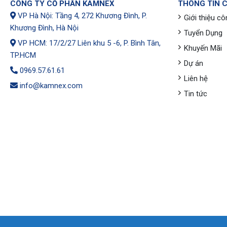
CÔNG TY CỔ PHẦN KAMNEX
THÔNG TIN 
VP Hà Nội: Tầng 4, 272 Khương Đình, P.
Giới thiệu cô
Khương Đình, Hà Nội
Tuyển Dụng
VP HCM: 17/2/27 Liên khu 5 -6, P. Bình Tân,
Khuyến Mãi
TP.HCM
Dự án
0969.57.61.61
Liên hệ
info@kamnex.com
Tin tức