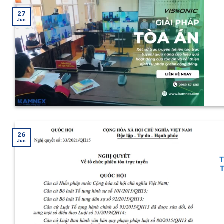
27
Jun
26
Jun
T