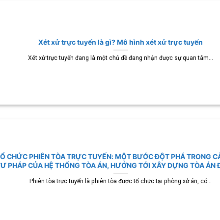
Xét xử trực tuyến là gì? Mô hình xét xử trực tuyến
Xét xử trực tuyến đang là một chủ đề đang nhận được sự quan tâm...
Ổ CHỨC PHIÊN TÒA TRỰC TUYẾN: MỘT BƯỚC ĐỘT PHÁ TRONG C
TƯ PHÁP CỦA HỆ THỐNG TÒA ÁN, HƯỚNG TỚI XÂY DỰNG TÒA ÁN 
Phiên tòa trực tuyến là phiên tòa được tổ chức tại phòng xử án, có...