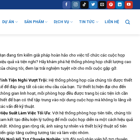
DỰ ÁN
SẢN PHẨM
DỊCH VỤ
TIN TỨC
LIÊN HỆ
Bạn đang tìm kiếm giải pháp hoàn hảo cho việc tổ chức các cuộc họp
hiệu quả và tiện nghi? Hãy khám phá hệ thống phòng họp chất lượng cao
của chúng tôi, đem lại trải nghiệm tuyệt vời cho mỗi cuộc gặp gỡ.
Tính Tiện Nghi Vượt Trội:
Hệ thống phòng họp của chúng tôi được thiết
kế để đáp ứng tất cả các nhu cầu của bạn. Từ thiết bị hiện đại cho đến
không gian linh hoạt, mỗi phòng họp đều được trang bị các tiện ích cần
thiết để bạn có thể tập trung vào nội dung cuộc họp mà không lo lắng về
các vấn đề kỹ thuật.
Hiệu Suất Làm Việc Tối Ưu:
Với hệ thống phòng họp tiên tiến, chúng tôi
cam kết tạo điều kiện lý tưởng để mỗi cuộc họp diễn ra một cách hiệu quả
nhất. Không gian rộng rãi, ánh sáng tự nhiên và thiết bị kỹ thuật số tiên
tiến giúp tăng cường tương tác và làm việc nhóm.
Đội Ngũ Hỗ Trợ Chuyên Nghiệp:
Với đội ngũ nhân viên hỗ trợ chuyên