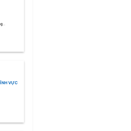
g...
LĨNH VỰC