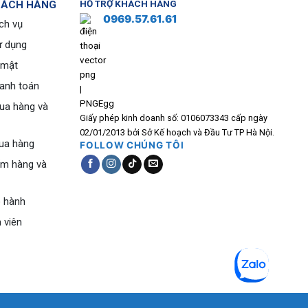
HÁCH HÀNG
HỖ TRỢ KHÁCH HÀNG
0969.57.61.61
ch vụ
ử dụng
 mật
hanh toán
ua hàng và
Giấy phép kinh doanh số: 0106073343 cấp ngày
02/01/2013 bởi Sở Kế hoạch và Đầu Tư TP Hà Nội.
ua hàng
FOLLOW CHÚNG TÔI
ểm hàng và
o hành
 viên