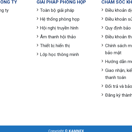
CÔNG TY
GIẢI PHÁP PHÒNG HỌP
CHĂM SÓC K
ng ty
Toàn bộ giải pháp
Điều khoản dị
Hệ thống phòng họp
Điều khoản s
Hội nghị truyền hình
Quy định bảo
Âm thanh hội thảo
Điều khoản t
Thiết bị hiển thị
Chính sách m
bảo mật
Lớp học thông minh
Hướng dẫn m
Giao nhận, ki
thanh toán
Đổi trả và bả
Đăng ký thành
Copyright ©
KAMNEX