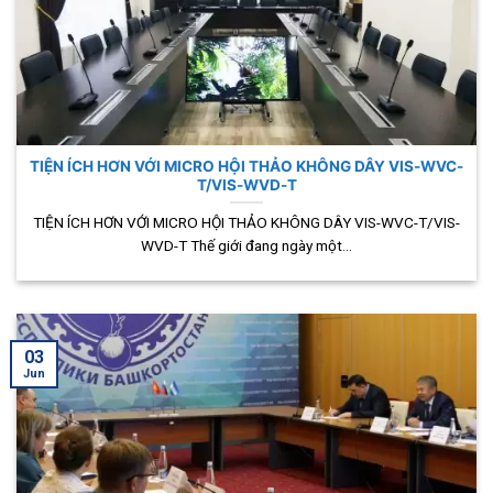
TIỆN ÍCH HƠN VỚI MICRO HỘI THẢO KHÔNG DÂY VIS-WVC-
T/VIS-WVD-T
TIỆN ÍCH HƠN VỚI MICRO HỘI THẢO KHÔNG DÂY VIS-WVC-T/VIS-
WVD-T Thế giới đang ngày một...
03
Jun