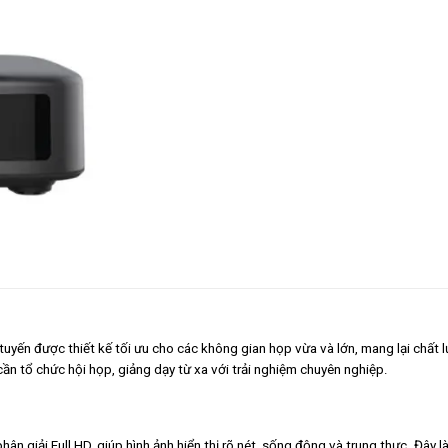
tuyến được thiết kế tối ưu cho các không gian họp vừa và lớn, mang lại chất 
cần tổ chức hội họp, giảng dạy từ xa với trải nghiệm chuyên nghiệp.
 giải Full HD, giúp hình ảnh hiển thị rõ nét, sống động và trung thực. Đây l