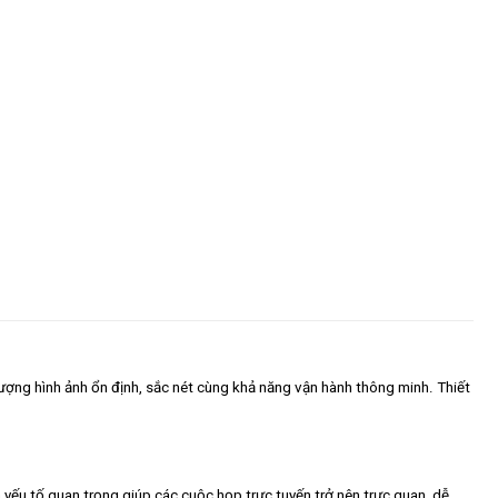
lượng hình ảnh ổn định, sắc nét cùng khả năng vận hành thông minh. Thiết
à yếu tố quan trọng giúp các cuộc họp trực tuyến trở nên trực quan, dễ