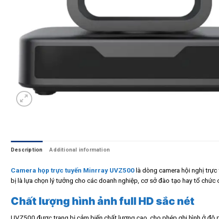
Description
Additional information
Camera họp trực tuyến Minrray UVZ500
là dòng camera hội nghị trực 
bị là lựa chọn lý tưởng cho các doanh nghiệp, cơ sở đào tạo hay tổ chức 
Chất lượng hình ảnh full HD sắc nét
UVZ500 được trang bị cảm biến chất lượng cao, cho phép ghi hình ở độ phân