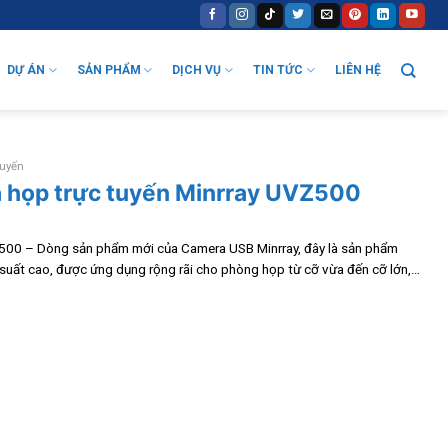
DỰ ÁN
SẢN PHẨM
DỊCH VỤ
TIN TỨC
LIÊN HỆ
tuyến
a họp trực tuyến Minrray UVZ500
500 – Dòng sản phẩm mới của Camera USB Minrray, đây là sản phẩm
suất cao, được ứng dụng rộng rãi cho phòng họp từ cỡ vừa đến cỡ lớn,…