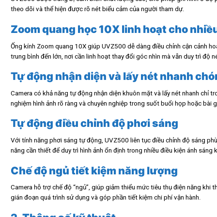
theo dõi và thể hiện được rõ nét biểu cảm của người tham dự.
Zoom quang học 10X linh hoạt cho nhiề
Ống kính Zoom quang 10X giúp UVZ500 dễ dàng điều chỉnh cận cảnh hoặc 
trung bình đến lớn, nơi cần linh hoạt thay đổi góc nhìn mà vẫn duy trì độ n
Tự động nhận diện và lấy nét nhanh ch
Camera có khả năng tự động nhận diện khuôn mặt và lấy nét nhanh chỉ tron
nghiệm hình ảnh rõ ràng và chuyên nghiệp trong suốt buổi họp hoặc bài g
Tự động điều chỉnh độ phơi sáng
Với tính năng phơi sáng tự động, UVZ500 liên tục điều chỉnh độ sáng phù
năng cần thiết để duy trì hình ảnh ổn định trong nhiều điều kiện ánh sáng 
Chế độ ngủ tiết kiệm năng lượng
Camera hỗ trợ chế độ “ngủ”, giúp giảm thiểu mức tiêu thụ điện năng khi 
gián đoạn quá trình sử dụng và góp phần tiết kiệm chi phí vận hành.