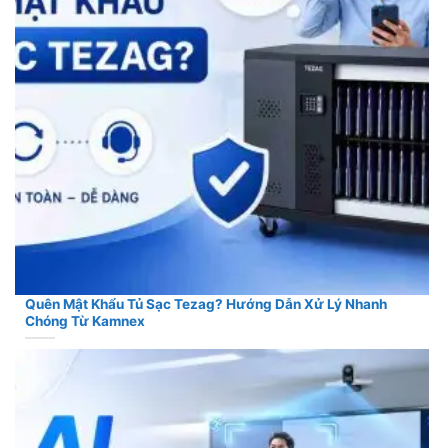
Quên Mật Khẩu Tủ Sạc Tezag? Hướng Dẫn Xử Lý Nhanh
Chóng Từ Kamnex