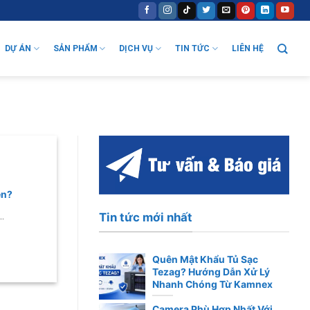
DỰ ÁN
SẢN PHẨM
DỊCH VỤ
TIN TỨC
LIÊN HỆ
ện?
Tin tức mới nhất
.
Quên Mật Khẩu Tủ Sạc
Tezag? Hướng Dẫn Xử Lý
Nhanh Chóng Từ Kamnex
Camera Phù Hợp Nhất Với