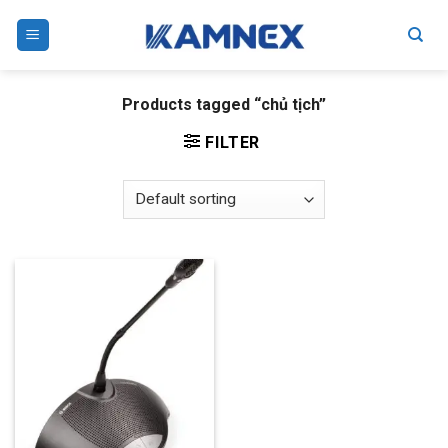
Skip
to
content
Products tagged “chủ tịch”
FILTER