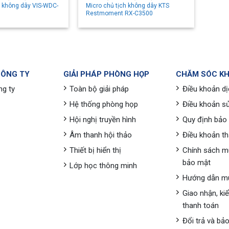
o không dây VIS-WDC-
Micro chủ tịch không dây KTS
Restmoment RX-C3500
CÔNG TY
GIẢI PHÁP PHÒNG HỌP
CHĂM SÓC K
ng ty
Toàn bộ giải pháp
Điều khoản dị
Hệ thống phòng họp
Điều khoản s
Hội nghị truyền hình
Quy định bảo
Âm thanh hội thảo
Điều khoản t
Thiết bị hiển thị
Chính sách m
bảo mật
Lớp học thông minh
Hướng dẫn m
Giao nhận, ki
thanh toán
Đổi trả và bả