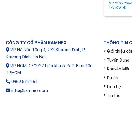
Micro hội thả
T/VIS-WDD-T
CÔNG TY CỔ PHẦN KAMNEX
THÔNG TIN 
VP Hà Nội: Tầng 4, 272 Khương Đình, P.
Giới thiệu cô
Khương Đình, Hà Nội
Tuyển Dụng
VP HCM: 17/2/27 Liên khu 5 -6, P. Bình Tân,
Khuyến Mãi
TP.HCM
Dự án
0969.57.61.61
Liên hệ
info@kamnex.com
Tin tức