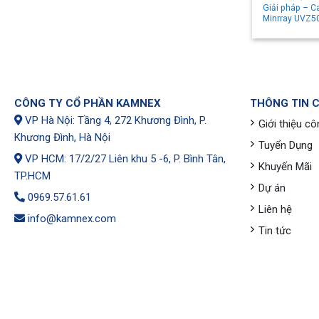
Giải pháp – C
Minrray UVZ5
CÔNG TY CỔ PHẦN KAMNEX
THÔNG TIN 
VP Hà Nội: Tầng 4, 272 Khương Đình, P.
Giới thiệu cô
Khương Đình, Hà Nội
Tuyển Dụng
VP HCM: 17/2/27 Liên khu 5 -6, P. Bình Tân,
Khuyến Mãi
TP.HCM
Dự án
0969.57.61.61
Liên hệ
info@kamnex.com
Tin tức