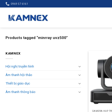
Skip
0969 57 6161
to
content
Products tagged “minrray uvz500”
KAMNEX
Hội nghị truyền hình
Âm thanh hội thảo
Thiết bị giáo dục
Âm thanh thông báo
CAMERA HỌP TR