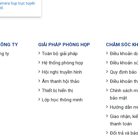
amera họp trực tuyến
00
CÔNG TY
GIẢI PHÁP PHÒNG HỌP
CHĂM SÓC K
ng ty
Toàn bộ giải pháp
Điều khoản dị
Hệ thống phòng họp
Điều khoản s
Hội nghị truyền hình
Quy định bảo
Âm thanh hội thảo
Điều khoản t
Thiết bị hiển thị
Chính sách m
bảo mật
Lớp học thông minh
Hướng dẫn m
Giao nhận, ki
thanh toán
Đổi trả và bả