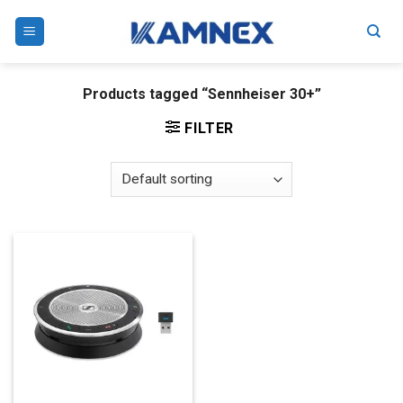
Skip
to
content
Products tagged “Sennheiser 30+”
FILTER