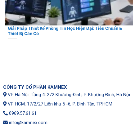
Giải Pháp Thiết Kế Phòng Tin Học Hiện Đại: Tiêu Chuẩn &
Thiết Bị Cần Có
CÔNG TY CỔ PHẦN KAMNEX
VP Hà Nội: Tầng 4, 272 Khương Đình, P. Khương Đình, Hà Nội
VP HCM: 17/2/27 Liên khu 5 -6, P. Bình Tân, TP.HCM
0969.57.61.61
info@kamnex.com