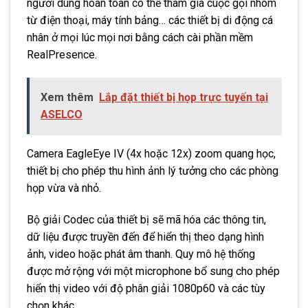
người dùng hoàn toàn có thể tham gia cuộc gọi nhóm
từ điện thoại, máy tính bảng… các thiết bị di động cá
nhân ở mọi lúc mọi nơi bằng cách cài phần mềm
RealPresence.
Xem thêm
Lắp đặt thiết bị họp trực tuyến tại
ASELCO
Camera EagleEye IV (4x hoặc 12x) zoom quang học,
thiết bị cho phép thu hình ảnh lý tưởng cho các phòng
họp vừa và nhỏ.
Bộ giải Codec của thiết bị sẽ mã hóa các thông tin,
dữ liệu được truyền đến để hiển thị theo dạng hình
ảnh, video hoặc phát âm thanh. Quy mô hệ thống
được mở rộng với một microphone bổ sung cho phép
hiển thị video với độ phân giải 1080p60 và các tùy
chọn khác.