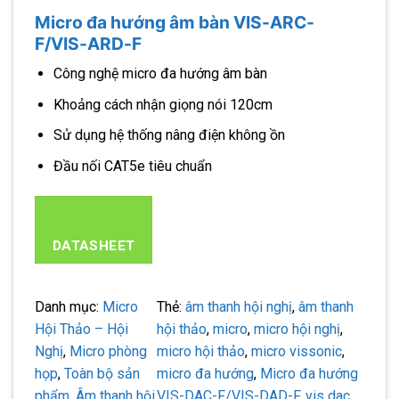
Micro đa hướng âm bàn VIS-ARC-
F/VIS-ARD-F
Công nghệ micro đa hướng âm bàn
Khoảng cách nhận giọng nói 120cm
Sử dụng hệ thống nâng điện không ồn
Đầu nối CAT5e tiêu chuẩn
DATASHEET
Danh mục:
Micro
Thẻ:
âm thanh hội nghị
, 
âm thanh
Hội Thảo – Hội
hội thảo
, 
micro
, 
micro hội nghị
, 
Nghị
, 
Micro phòng
micro hội thảo
, 
micro vissonic
, 
họp
, 
Toàn bộ sản
micro đa hướng
, 
Micro đa hướng
phẩm
, 
Âm thanh hội
VIS-DAC-F/VIS-DAD-F
, 
vis dac
, 