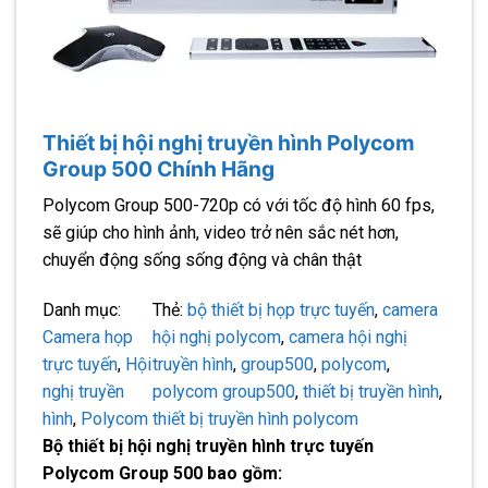
Thiết bị hội nghị truyền hình Polycom
Group 500 Chính Hãng
Polycom Group 500-720p có với tốc độ hình 60 fps,
sẽ giúp cho hình ảnh, video trở nên sắc nét hơn,
chuyển động sống sống động và chân thật
Danh mục:
Thẻ:
bộ thiết bị họp trực tuyến
, 
camera
Camera họp
hội nghị polycom
, 
camera hội nghị
trực tuyến
, 
Hội
truyền hình
, 
group500
, 
polycom
, 
nghị truyền
polycom group500
, 
thiết bị truyền hình
, 
hình
, 
Polycom
thiết bị truyền hình polycom
​Bộ thiết bị hội nghị truyền hình trực tuyến
Polycom Group 500 bao gồm: