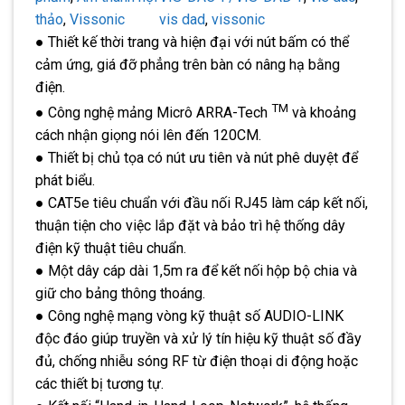
thảo
, 
Vissonic
vis dad
, 
vissonic
● Thiết kế thời trang và hiện đại với nút bấm có thể
cảm ứng, giá đỡ phẳng trên bàn có nâng hạ bằng
điện.
TM
● Công nghệ mảng Micrô ARRA-Tech
và khoảng
cách nhận giọng nói lên đến 120CM.
● Thiết bị chủ tọa có nút ưu tiên và nút phê duyệt để
phát biểu.
● CAT5e tiêu chuẩn với đầu nối RJ45 làm cáp kết nối,
thuận tiện cho việc lắp đặt và bảo trì hệ thống dây
điện kỹ thuật tiêu chuẩn.
● Một dây cáp dài 1,5m ra để kết nối hộp bộ chia và
giữ cho bảng thông thoáng.
● Công nghệ mạng vòng kỹ thuật số AUDIO-LINK
độc đáo giúp truyền và xử lý tín hiệu kỹ thuật số đầy
đủ, chống nhiễu sóng RF từ điện thoại di động hoặc
các thiết bị tương tự.